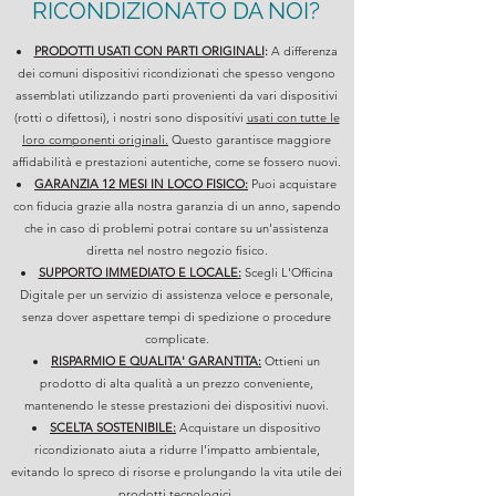
RICONDIZIONATO DA NOI?
PRODOTTI USATI CON PARTI ORIGINALI
:
A differenza
dei comuni dispositivi ricondizionati che spesso vengono
assemblati utilizzando parti provenienti da vari dispositivi
(rotti o difettosi), i nostri sono dispositivi
usati con tutte le
loro componenti originali.
Questo garantisce maggiore
affidabilità e prestazioni autentiche, come se fossero nuovi.
GARANZIA 12 MESI IN LOCO FISICO:
Puoi acquistare
con fiducia grazie alla nostra garanzia di un anno, sapendo
che in caso di problemi potrai contare su un'assistenza
diretta nel nostro negozio fisico.
SUPPORTO IMMEDIATO E LOCALE:
Scegli L'Officina
Digitale per un servizio di assistenza veloce e personale,
senza dover aspettare tempi di spedizione o procedure
complicate.
RISPARMIO E QUALITA' GARANTITA:
Ottieni un
prodotto di alta qualità a un prezzo conveniente,
mantenendo le stesse prestazioni dei dispositivi nuovi.
SCELTA SOSTENIBILE:
Acquistare un dispositivo
ricondizionato aiuta a ridurre l'impatto ambientale,
evitando lo spreco di risorse e prolungando la vita utile dei
prodotti tecnologici.