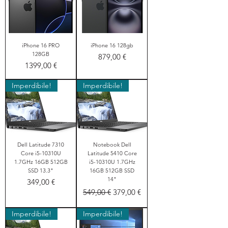
iPhone 16 PRO
iPhone 16 128gb
128GB
Prezzo
879,00 €
Prezzo
1399,00 €
Imperdibile!
Imperdibile!
Dell Latitude 7310
Notebook Dell
Core i5-10310U
Latitude 5410 Core
1.7GHz 16GB 512GB
i5-10310U 1.7GHz
SSD 13.3"
16GB 512GB SSD
14"
Prezzo
349,00 €
Prezzo regolare
Prezzo scontato
549,00 €
379,00 €
Imperdibile!
Imperdibile!