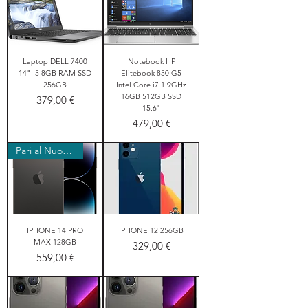
Laptop DELL 7400
Notebook HP
14" I5 8GB RAM SSD
Elitebook 850 G5
256GB
Intel Core i7 1.9GHz
16GB 512GB SSD
Prezzo
379,00 €
15.6"
Prezzo
479,00 €
Pari al Nuovo!
IPHONE 14 PRO
IPHONE 12 256GB
MAX 128GB
Prezzo
329,00 €
Prezzo
559,00 €