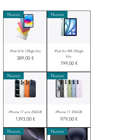
Nuovo
Nuovo
iPad A16 128gb blu
iPad Air M4 256gb
blu
Prezzo
389,00 €
Prezzo
799,00 €
Nuovo
Nuovo
iPhone 17 pro 256GB
iPhone 17 256GB
Prezzo
Prezzo
1393,00 €
979,00 €
Nuovo
Nuovo