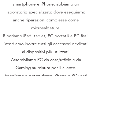
smartphone e iPhone, abbiamo un
laboratorio specializzato dove eseguiamo
anche riparazioni complesse come
microsaldature.
Ripariamo iPad, tablet, PC portatili e PC fissi.
Vendiamo inoltre tutti gli accessori dedicati
ai dispositivi più utilizzati.
Assembliamo PC da casa/ufficio e da
Gaming su misura per il cliente.
Vendiamo e permutiamo iPhone e PC usati
e ricondizionati
L'Officina Digitale
Telefono e Whatsapp:
353 320 3606