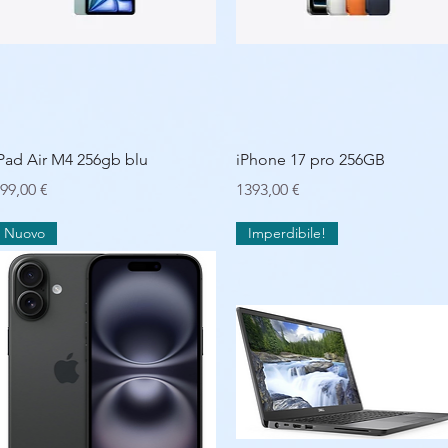
Vista rapida
Vista rapida
Pad Air M4 256gb blu
iPhone 17 pro 256GB
rezzo
Prezzo
99,00 €
1393,00 €
Nuovo
Imperdibile!