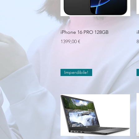
Vista rapida
iPhone 16 PRO 128GB
i
Prezzo
P
1399,00 €
8
Imperdibile!