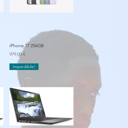
Vista rapida
iPhone 17 256GB
Prezzo
979,00 €
Imperdibile!