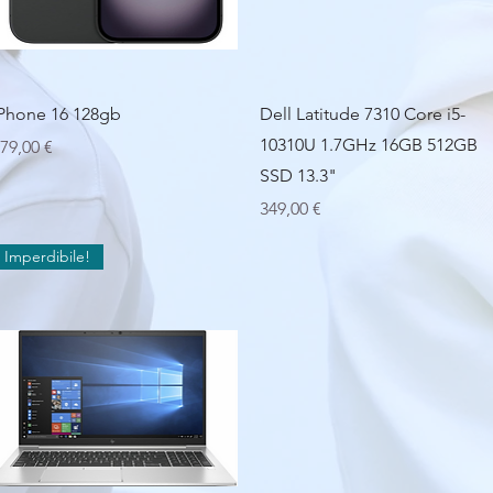
Vista rapida
Vista rapida
Phone 16 128gb
Dell Latitude 7310 Core i5-
10310U 1.7GHz 16GB 512GB
rezzo
79,00 €
SSD 13.3"
Prezzo
349,00 €
Imperdibile!