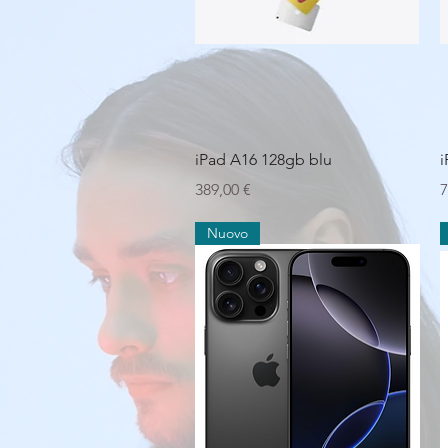
Vista rapida
iPad A16 128gb blu
i
Prezzo
P
389,00 €
7
Nuovo