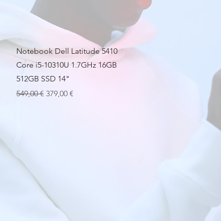
Vista rapida
Notebook Dell Latitude 5410
Core i5-10310U 1.7GHz 16GB
512GB SSD 14"
Prezzo regolare
Prezzo scontato
549,00 €
379,00 €