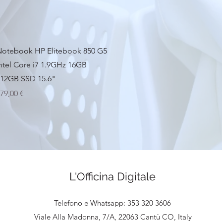
Vista rapida
otebook HP Elitebook 850 G5
ntel Core i7 1.9GHz 16GB
12GB SSD 15.6"
rezzo
79,00 €
L'Officina Digitale
Telefono e Whatsapp: 353 320 3606
Viale Alla Madonna, 7/A, 22063 Cantù CO, Italy