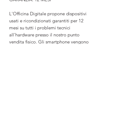
L'Officina Digitale propone dispositivi
usati e ricondizionati garantiti per 12
mesi su tutti i problemi tecnici
all'hardware presso il nostro punto
vendita fisico. Gli smartphone vengono
testati da un tecnico qualificato
secondo rigidi controlli (test fino a 40
sensori sotto diagnostica), vengono
successivamente igienizzati e si trovano
visibili nel nostro negozio.
L'Officina Digitale
Telefono e Whatsapp:
353 320 3606